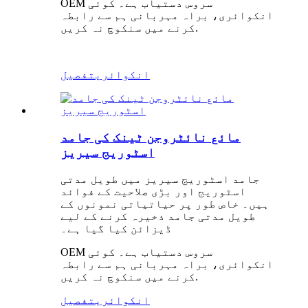
OEM سروس دستیاب ہے۔ کوئی
انکوائری، براہ مہربانی ہم سے رابطہ
کرنے میں سنکوچ نہ کریں.
انکوائری
تفصیل
مائع نائٹروجن ٹینک کی جامد
اسٹوریج سیریز
جامد اسٹوریج سیریز میں طویل مدتی
اسٹوریج اور بڑی صلاحیت کے فوائد
ہیں۔ خاص طور پر حیاتیاتی نمونوں کے
طویل مدتی جامد ذخیرہ کرنے کے لیے
ڈیزائن کیا گیا ہے۔
OEM سروس دستیاب ہے۔ کوئی
انکوائری، براہ مہربانی ہم سے رابطہ
کرنے میں سنکوچ نہ کریں.
انکوائری
تفصیل