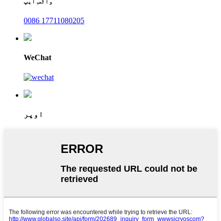
واٹس ایپ
0086 17711080205
WeChat
اوپر