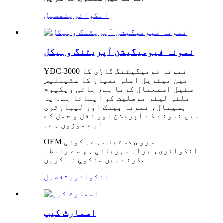
انکوائری
تفصیل
نمونہ فیومیگیشن آپریٹنگ وہیکل
YDC-3000 نمونہ فومیگیٹنگ گاڑی کا
مین میٹریل اعلیٰ معیار کا سٹینلیس
سٹیل استعمال کرتا ہے، ہائی ویکیوم
ملٹی لیئر موصلیت کو اپناتا ہے۔ یہ
ہسپتال، نمونہ بینک اور لیبارٹری
میں نمونے کے آپریشن اور نقل و حمل کے
لیے موزوں ہے۔
OEM سروس دستیاب ہے۔ کوئی
انکوائری، براہ مہربانی ہم سے رابطہ
کرنے میں سنکوچ نہ کریں.
انکوائری
تفصیل
اسمارٹ کیپ