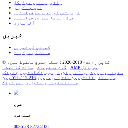
ہائیر بائیو میڈیکل
ایس جے کریو
کریو تھراپی میں درخواستیں
فوڈ ایریا میں درخواستیں
آلہ سازی
خبریں
کمپنی کی خبریں
صنعت کی حرکیات
© کاپی رائٹ - 2010-2026 : جملہ حقوق محفوظ ہیں۔
AMP موبائل
-
گرم مصنوعات
-
سائٹ کا نقشہ
سٹینلیس پریشر والے برتن
,
کریوجینک اسٹوریج ٹینک
,
چین مائع نائٹروجن کنٹینر
,
دیور
,
,
چین Yds-115-216
,
چائنا سٹینلیس سٹیل پریشر ٹینک
فون
ٹیلی فون
0086-28-82724106