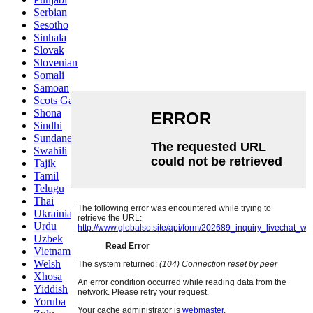
Serbian
Sesotho
Sinhala
Slovak
Slovenian
Somali
Samoan
Scots Gaelic
Shona
Sindhi
Sundanese
Swahili
Tajik
Tamil
Telugu
Thai
Ukrainian
Urdu
Uzbek
Vietnamese
Welsh
Xhosa
Yiddish
Yoruba