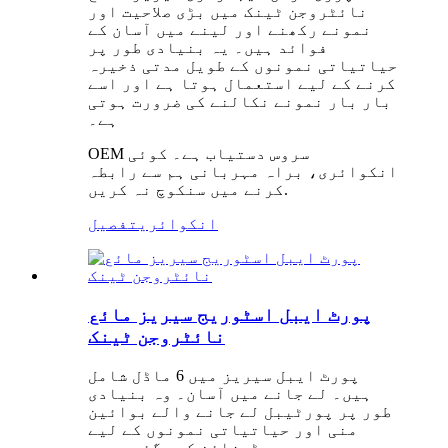
نائٹروجن ٹینک میں بڑی صلاحیت اور
نمونے رکھنے اور لینے میں آسان کے
فوائد ہیں۔ یہ بنیادی طور پر
حیاتیاتی نمونوں کے طویل مدتی ذخیرہ
کرنے کے لیے استعمال ہوتا ہے اور اسے
بار بار نمونے نکالنے کی ضرورت ہوتی
ہے۔
OEM سروس دستیاب ہے۔ کوئی
انکوائری، براہ مہربانی ہم سے رابطہ
کرنے میں سنکوچ نہ کریں.
انکوائری
تفصیل
پورٹ ایبل اسٹوریج سیریز مائع
نائٹروجن ٹینک
پورٹ ایبل سیریز میں 6 ماڈل شامل
ہیں۔ لے جانے میں آسان۔ وہ بنیادی
طور پر پورٹیبل لے جانے والے بوائین
منی اور حیاتیاتی نمونوں کے لیے
ڈیزائن کیے گئے ہیں۔