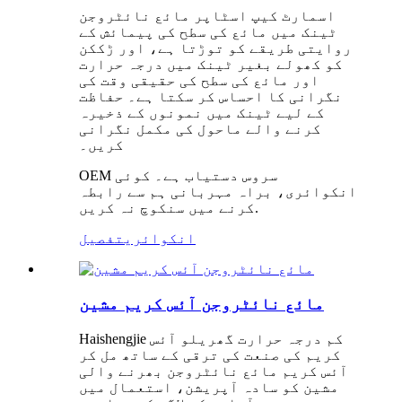
اسمارٹ کیپ اسٹاپر مائع نائٹروجن
ٹینک میں مائع کی سطح کی پیمائش کے
روایتی طریقے کو توڑتا ہے، اور ڑککن
کو کھولے بغیر ٹینک میں درجہ حرارت
اور مائع کی سطح کی حقیقی وقت کی
نگرانی کا احساس کر سکتا ہے۔ حفاظت
کے لیے ٹینک میں نمونوں کے ذخیرہ
کرنے والے ماحول کی مکمل نگرانی
کریں۔
OEM سروس دستیاب ہے۔ کوئی
انکوائری، براہ مہربانی ہم سے رابطہ
کرنے میں سنکوچ نہ کریں.
انکوائری
تفصیل
مائع نائٹروجن آئس کریم مشین
Haishengjie کم درجہ حرارت گھریلو آئس
کریم کی صنعت کی ترقی کے ساتھ مل کر
آئس کریم مائع نائٹروجن بھرنے والی
مشین کو سادہ آپریشن، استعمال میں