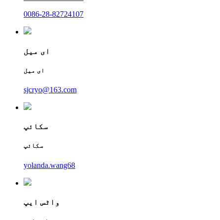
0086-28-82724107
ای میل
ای میل
sjcryo@163.com
سکائپ
سکائپ
yolanda.wang68
واٹس ایپ