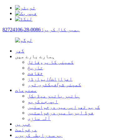
ہمیں کال کریں: 0086-28-82724106
گھر
ہمارے بارے میں
کمپنی کا پروفائل
تاریخ
ثقافت
اعزازات/ایوارڈز
کمپنی شو/فیکٹری ٹور
مصنوعات
ہائیر بائیو میڈیکل
ایس جے کریو
کریو تھراپی میں درخواستیں
فوڈ ایریا میں درخواستیں
آلہ سازی
خبریں
درخواست
ہم سے رابطہ کریں۔