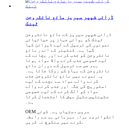
ڈرائی شپپر سیریز مائع نائٹروجن
ٹینک
ڈرائی شپپر سیریز کے مائع نائٹروجن
ٹینک کو ہوائی جہاز پر حیاتیاتی
نمونوں کی ترسیل کے لیے ڈیزائن کیا
گیا ہے۔ کنٹینر کے اندر مائع
نائٹروجن کو جذب کرنے اور بچانے کے
لیے خصوصی جذب کرنے والا مواد ہوتا
ہے، جس سے ترسیل کے دوران مائع
نائٹروجن کے بہاؤ کو روکا جاتا ہے۔
یہ نمونے میں مائع نائٹروجن جذب
کرنے والے مواد سے بچنے کے لیے
اسٹوریج کی جگہ اور جذب کرنے والے
مواد کو الگ کرنے کے لیے خصوصی
سٹینلیس سٹیل میش کا استعمال کرتا
ہے۔
OEM سروس دستیاب ہے۔ کوئی
انکوائری، براہ مہربانی ہم سے رابطہ
کرنے میں سنکوچ نہ کریں.