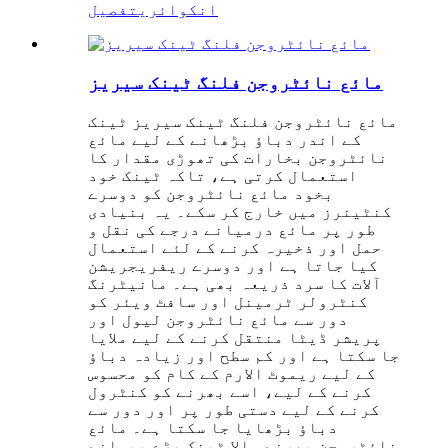
انکوائری
تفصیل
مائع نائٹروجن فلنگ ٹینک سیریز
مائع نائٹروجن فلنگ ٹینک سیریز ٹینک
کے اندر دباؤ بڑھانے کے لیے مائع
نائٹروجن بخارات کی تھوڑی مقدار کا
استعمال کرتی ہے، تاکہ ٹینک خود
بخود مائع نائٹروجن کو دوسرے
کنٹینرز میں خارج کر سکے۔ یہ بنیادی
طور پر مائع درمیانے درجے کی نقل و
حمل اور ذخیرہ کرنے کے لئے استعمال
کیا جاتا ہے اور دوسرے ریفریجریشن
آلات کا سرد ذریعہ بھی ہے۔ مانیٹرنگ
کنٹرولر ٹرمینل اور سافٹ ویئر کو
دور سے مائع نائٹروجن لیول اور
پریشر ڈیٹا منتقل کرنے کے لیے ملایا
جا سکتا ہے اور کم سطح اور زیادہ دباؤ
کے لیے ریموٹ الارم کے کام کو محسوس
کرنے کے لیے، اسے بھرنے کو کنٹرول
کرنے کے لیے دستی طور پر اور دور سے
دباؤ بڑھایا جا سکتا ہے۔ مائع
نائٹروجن بھرنے والا ٹینک بڑے پیمانے