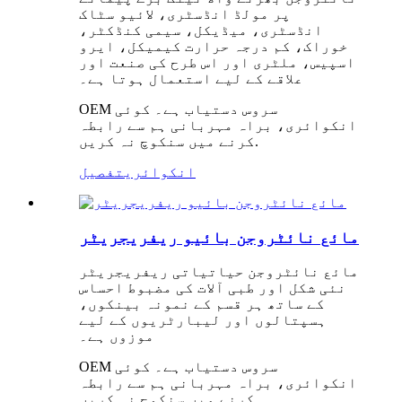
پر مولڈ انڈسٹری، لائیو سٹاک
انڈسٹری، میڈیکل، سیمی کنڈکٹر،
خوراک، کم درجہ حرارت کیمیکل، ایرو
اسپیس، ملٹری اور اس طرح کی صنعت اور
علاقے کے لیے استعمال ہوتا ہے۔
OEM سروس دستیاب ہے۔ کوئی
انکوائری، براہ مہربانی ہم سے رابطہ
کرنے میں سنکوچ نہ کریں.
انکوائری
تفصیل
مائع نائٹروجن بائیو ریفریجریٹر
مائع نائٹروجن حیاتیاتی ریفریجریٹر
نئی شکل اور طبی آلات کی مضبوط احساس
کے ساتھ ہر قسم کے نمونہ بینکوں،
ہسپتالوں اور لیبارٹریوں کے لیے
موزوں ہے۔
OEM سروس دستیاب ہے۔ کوئی
انکوائری، براہ مہربانی ہم سے رابطہ
کرنے میں سنکوچ نہ کریں.