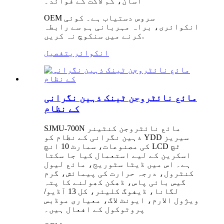
آسان، کم لاگت کے فوائد۔
OEM سروس دستیاب ہے۔ کوئی
انکوائری، براہ مہربانی ہم سے رابطہ
کرنے میں سنکوچ نہ کریں.
انکوائری
تفصیل
مائع نائٹروجن ٹینک ذہین نگرانی
کے نظام
SJMU-700N مائع نائٹروجن کنٹینر
ذہین نگرانی کے نظام کو YDD سیریز
کی مصنوعات، سمارٹ 10 انچ LCD ٹچ
اسکرین کے لیے استعمال کیا جا سکتا
ہے۔ اس میں ڈیٹا سٹوریج، مائع لیول
کنٹرول، درجہ حرارت کی پیمائش، گرم
گیس بائی پاس، ڈھکن کھولنے کا پتہ
لگانا، ڈیفوگ کلیئر، کل 13 آڈیو/
ویژول الارم، ایونٹ لاگ، معیاری موڈبس
پروٹوکول کے افعال ہیں۔