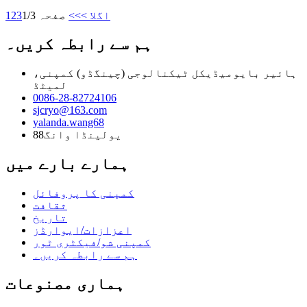
اگلا >
>>
صفحہ 1/3
3
2
1
ہم سے رابطہ کریں۔
ہائیر بایومیڈیکل ٹیکنالوجی (چینگڈو) کمپنی،
لمیٹڈ
0086-28-82724106
sjcryo@163.com
yalanda.wang68
یولینڈا وانگ88
ہمارے بارے میں
کمپنی کا پروفائل
ثقافت
تاریخ
اعزازات/ایوارڈز
کمپنی شو/فیکٹری ٹور
ہم سے رابطہ کریں۔
ہماری مصنوعات