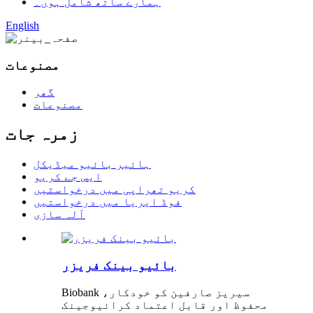
ہمارے ساتھ شامل ہوں۔
English
مصنوعات
گھر
مصنوعات
زمرہ جات
ہائیر بائیو میڈیکل
ایس جے کریو
کریو تھراپی میں درخواستیں
فوڈ ایریا میں درخواستیں
آلہ سازی
بائیو بینک فریزر
Biobank سیریز صارفین کو خودکار،
محفوظ اور قابل اعتماد کرائیوجینک