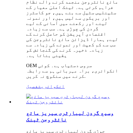
مائع نائٹروجن منجمد کرنے والے نظام
فراہم کرتی ہے۔ ٹینک اعلیٰ معیار کے
سٹینلیس سٹیل سے بنے ہیں، جو کاسٹرز
اور بریکوں سے لیس ہیں، اور نمونہ
لینے اور رکھنے میں آسانی کے لیے
گردن کی چوڑی ہے۔ سب سے زیادہ
اقتصادی آپریشن کو حاصل کرنے کے
لیے، ہمارا ڈیزائن مائع نائٹروجن کی
سب سے کم کھپت اور نمونے کی زیادہ سے
زیادہ ذخیرہ کرنے کی گنجائش کو
یقینی بناتا ہے۔
OEM سروس دستیاب ہے۔ کوئی
انکوائری، براہ مہربانی ہم سے رابطہ
کرنے میں سنکوچ نہ کریں.
انکوائری
تفصیل
وسیع گردن لیبارٹری سیریز مائع
نائٹروجن ٹینک
چوڑی گردن لیبارٹری سیریز مائع