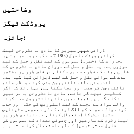
وضاحتیں
پروڈکٹ ٹیگز
جائزہ:
ڈرائی شپپر سیریز کا مائع نائٹروجن ٹینک
کرائیوجینک ماحول (-190 ℃ سے کم درجہ حرارت پر
بخارات کا ذخیرہ) نمونوں کے لیے نقل و حمل کے لیے
موزوں ہے۔ یہ نقل و حمل کے دوران مائع نائٹروجن کے
خارج ہونے کے خطرے سے بچ سکتا ہے، خاص طور پر مختصر
مدت کے ہوائی نقل و حمل کے لیے ڈیزائن کیا گیا ہے۔
اندرونی مائع نائٹروجن جذب کرنے والا، مائع
نائٹروجن کو جذب اور بچا سکتا ہے، یہاں تک کہ اگر
کنٹینر نیچے گر جائے، مائع نائٹروجن باہر نہیں
نکلے گا۔ یہ نمونے میں مائع نائٹروجن جذب کرنے
والے مواد سے بچنے کے لیے اسٹوریج کی جگہ اور جذب
کرنے والے مواد کو الگ کرنے کے لیے خصوصی سٹینلیس
سٹیل میش کا استعمال کرتا ہے۔ بنیادی طور پر
لیبارٹری کے صارفین اور چھوٹی تعداد کے نمونوں کی
قلیل مدتی ترسیل کے لیے استعمال کیا جاتا ہے۔