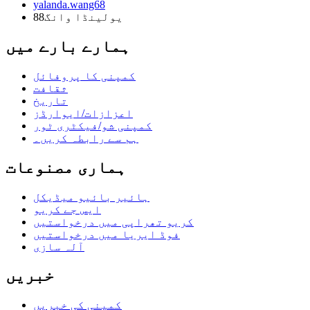
yalanda.wang68
یولینڈا وانگ88
ہمارے بارے میں
کمپنی کا پروفائل
ثقافت
تاریخ
اعزازات/ایوارڈز
کمپنی شو/فیکٹری ٹور
ہم سے رابطہ کریں۔
ہماری مصنوعات
ہائیر بائیو میڈیکل
ایس جے کریو
کریو تھراپی میں درخواستیں
فوڈ ایریا میں درخواستیں
آلہ سازی
خبریں
کمپنی کی خبریں