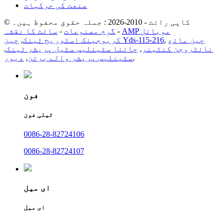
صنعت کی حرکیات
© کاپی رائٹ - 2010-2026 : جملہ حقوق محفوظ ہیں۔
AMP موبائل
-
گرم مصنوعات
-
سائٹ کا نقشہ
چین مائع
,
چین Yds-115-216
کریوجینک اسٹوریج ٹینک
,
نائٹروجن کنٹینر
,
چائنا سٹینلیس سٹیل پریشر ٹینک
,
,
سٹینلیس پریشر والے برتن
,
دیور
فون
ٹیلی فون
0086-28-82724106
0086-28-82724107
ای میل
ای میل