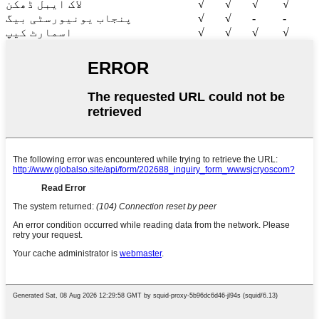
√
√
√
√
لاک ایبل ڈھکن
-
-
√
√
پنجاب یونیورسٹی بیگ
√
√
√
√
اسمارٹ کیپ