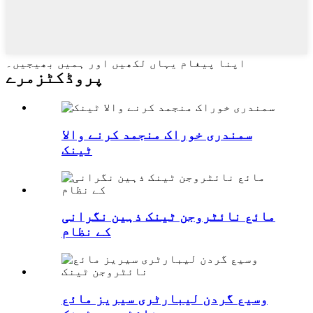
اپنا پیغام یہاں لکھیں اور ہمیں بھیجیں۔
پروڈکٹ
زمرے
سمندری خوراک منجمد کرنے والا
ٹینک
مائع نائٹروجن ٹینک ذہین نگرانی
کے نظام
وسیع گردن لیبارٹری سیریز مائع