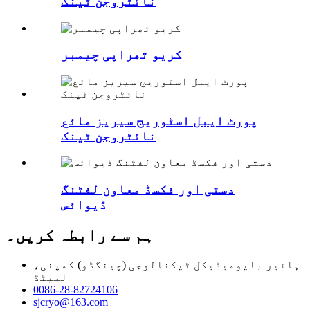
نائٹروجن ٹینک
کریو تھراپی چیمبر
پورٹ ایبل اسٹوریج سیریز مائع
نائٹروجن ٹینک
دستی اور فکسڈ معاون لفٹنگ
ڈیوائس
ہم سے رابطہ کریں۔
ہائیر بایومیڈیکل ٹیکنالوجی (چینگڈو) کمپنی،
لمیٹڈ
0086-28-82724106
sjcryo@163.com