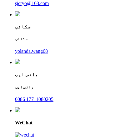
sjcryo@163.com
سکائپ
سکائپ
yolanda.wang68
واٹس ایپ
واٹس ایپ
0086 17711080205
WeChat