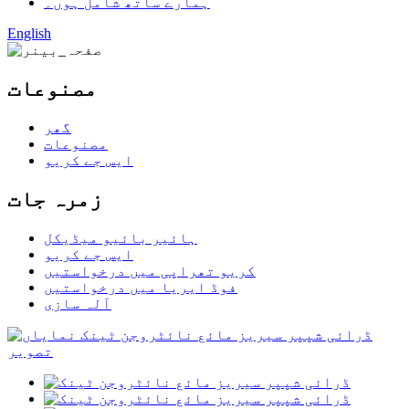
ہمارے ساتھ شامل ہوں۔
English
مصنوعات
گھر
مصنوعات
ایس جے کریو
زمرہ جات
ہائیر بائیو میڈیکل
ایس جے کریو
کریو تھراپی میں درخواستیں
فوڈ ایریا میں درخواستیں
آلہ سازی