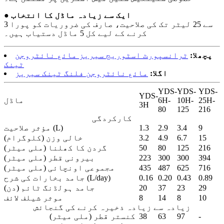
● ایک سے زیادہ ماڈل کا انتخاب
3 سے 25 لیٹر تک کی صلاحیت، صارف کی ضروریات کو پورا
کرنے کے لیے کل 5 ماڈل دستیاب ہیں۔
پچھلا:
ٹرانسپورٹ اسٹوریج سیریز مائع نائٹروجن
ٹینک
اگلا:
مائع نائٹروجن فلنگ ٹینک سیریز
YDS-
YDS-
YDS-
YDS-
25H-
10H-
6H-
ماڈل
3H
80
125
216
کارکردگی
9
3.4
2.9
1.3
مؤثر صلاحیت (L)
15
6.7
4.9
3.2
خالی وزن (کلوگرام)
216
125
80
50
گردن کا کھلنا (ملی میٹر)
394
300
300
223
بیرونی قطر (ملی میٹر)
716
625
487
435
مجموعی اونچائی (ملی میٹر)
0.89
0.43
0.20
0.16
جامد بخارات کی شرح (L/day)
29
23
37
20
جامد ہولڈنگ ٹائم (دن)
10
8
14
8
موثر شیلف لائف
زیادہ سے زیادہ ذخیرہ کرنے کی گنجائش
-
97
63
38
کنستر قطر (ملی میٹر)