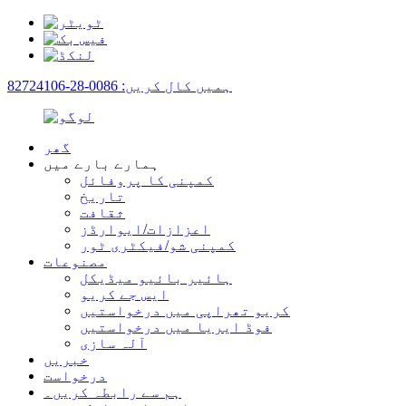
ہمیں کال کریں: 0086-28-82724106
گھر
ہمارے بارے میں
کمپنی کا پروفائل
تاریخ
ثقافت
اعزازات/ایوارڈز
کمپنی شو/فیکٹری ٹور
مصنوعات
ہائیر بائیو میڈیکل
ایس جے کریو
کریو تھراپی میں درخواستیں
فوڈ ایریا میں درخواستیں
آلہ سازی
خبریں
درخواست
ہم سے رابطہ کریں۔