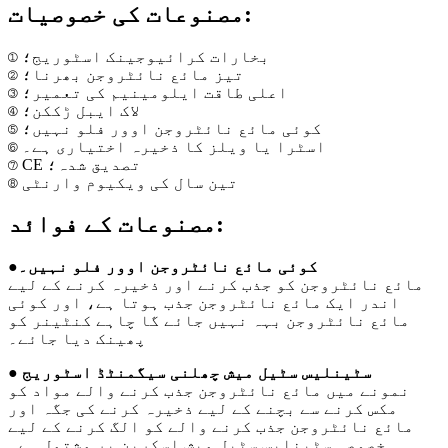
مصنوعات کی خصوصیات:
① بخارات کرائیوجینک اسٹوریج؛
② تیز مائع نائٹروجن بھرنا؛
③ اعلی طاقت ایلومینیم کی تعمیر؛
④ لاک ایبل ڑککن؛
⑤ کوئی مائع نائٹروجن اوور فلو نہیں؛
⑥ اسٹرا یا ویلز کا ذخیرہ اختیاری ہے۔
⑦ CE تصدیق شدہ؛
⑧ تین سال کی ویکیوم وارنٹی
مصنوعات کے فوائد:
●کوئی مائع نائٹروجن اوور فلو نہیں۔
مائع نائٹروجن کو جذب کرنے اور ذخیرہ کرنے کے لیے
اندر ایک مائع نائٹروجن جذب ہوتا ہے، اور کوئی
مائع نائٹروجن بہہ نہیں جائے گا چاہے کنٹینر کو
پھینک دیا جائے۔
● سٹینلیس سٹیل میش چھلنی سیگمنٹڈ اسٹوریج
نمونے میں مائع نائٹروجن جذب کرنے والے مواد کو
مکس کرنے سے بچنے کے لیے ذخیرہ کرنے کی جگہ اور
مائع نائٹروجن جذب کرنے والے کو الگ کرنے کے لیے
خصوصی سٹینلیس سٹیل میش اسکرین پر مشتمل ہے۔