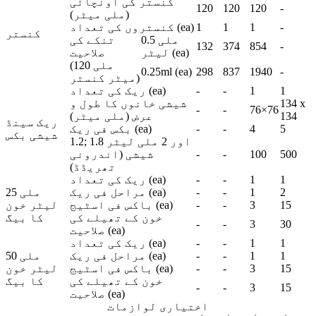
کنستر کی اونچائی
120
120
120
-
(ملی میٹر)
-
1
1
1
کنستروں کی تعداد (ea)
کنستر
0.5 ملی
تنکے کی
132
374
854
-
لیٹر (ea)
صلاحیت
(120 ملی
0.25ml (ea)
298
837
1940
-
میٹر کنستر)
1
1
-
-
ریک کی تعداد (ea)
134 x
شیشی خانوں کا طول و
-
-
76×76
134
عرض (ملی میٹر)
ریک سینڈ
5
4
-
-
بکس فی ریک (ea)
شیشی بکس
1.2; 1.8 اور 2 ملی لیٹر
500
100
-
-
شیشی (اندرونی
تھریڈڈ)
1
1
-
-
ریک کی تعداد (ea)
2
1
-
-
مراحل فی ریک (ea)
25 ملی
15
3
-
-
باکس فی اسٹیج (ea)
لیٹر خون
خون کے تھیلے کی
کا بیگ
-
-
3
30
صلاحیت (ea)
1
1
-
-
ریک کی تعداد (ea)
1
1
-
-
مراحل فی ریک (ea)
50 ملی
15
3
-
-
باکس فی اسٹیج (ea)
لیٹر خون
خون کے تھیلے کی
کا بیگ
-
-
3
15
صلاحیت (ea)
اختیاری لوازمات