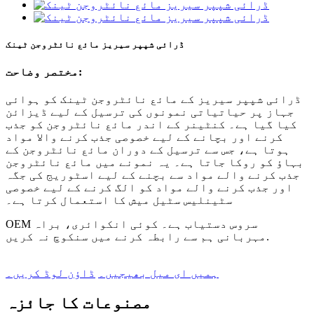
ڈرائی شپپر سیریز مائع نائٹروجن ٹینک
مختصر وضاحت:
ڈرائی شپپر سیریز کے مائع نائٹروجن ٹینک کو ہوائی
جہاز پر حیاتیاتی نمونوں کی ترسیل کے لیے ڈیزائن
کیا گیا ہے۔ کنٹینر کے اندر مائع نائٹروجن کو جذب
کرنے اور بچانے کے لیے خصوصی جذب کرنے والا مواد
ہوتا ہے، جس سے ترسیل کے دوران مائع نائٹروجن کے
بہاؤ کو روکا جاتا ہے۔ یہ نمونے میں مائع نائٹروجن
جذب کرنے والے مواد سے بچنے کے لیے اسٹوریج کی جگہ
اور جذب کرنے والے مواد کو الگ کرنے کے لیے خصوصی
سٹینلیس سٹیل میش کا استعمال کرتا ہے۔
OEM سروس دستیاب ہے۔ کوئی انکوائری، براہ
مہربانی ہم سے رابطہ کرنے میں سنکوچ نہ کریں.
ہمیں ای میل بھیجیں۔
ڈاؤن لوڈ کریں۔
مصنوعات کا جائزہ