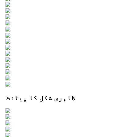
ظاہری شکل کا پیٹنٹ