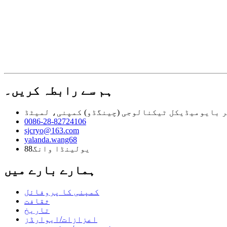
ہم سے رابطہ کریں۔
 بایومیڈیکل ٹیکنالوجی (چینگڈو) کمپنی، لمیٹڈ
0086-28-82724106
sjcryo@163.com
yalanda.wang68
یولینڈا وانگ88
ہمارے بارے میں
کمپنی کا پروفائل
ثقافت
تاریخ
اعزازات/ایوارڈز