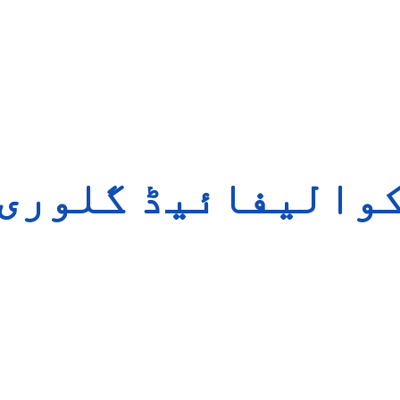
والیفائیڈ گلوری