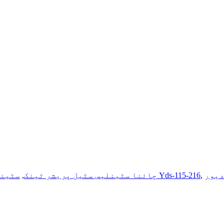
یور
,
چین Yds-115-216
چائنا سٹینلیس سٹیل پریشر ٹینک
,
سٹینل