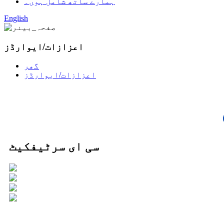
ہمارے ساتھ شامل ہوں۔
English
اعزازات/ایوارڈز
گھر
اعزازات/ایوارڈز
سی ای سرٹیفکیٹ