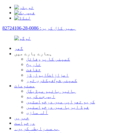
ہمیں کال کریں: 0086-28-82724106
گھر
ہمارے بارے میں
کمپنی کا پروفائل
تاریخ
ثقافت
اعزازات/ایوارڈز
کمپنی شو/فیکٹری ٹور
مصنوعات
ہائیر بائیو میڈیکل
ایس جے کریو
کریو تھراپی میں درخواستیں
فوڈ ایریا میں درخواستیں
آلہ سازی
خبریں
درخواست
ہم سے رابطہ کریں۔