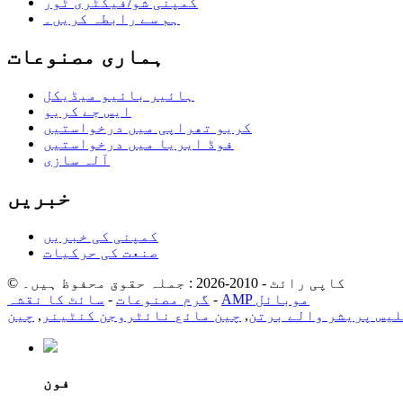
کمپنی شو/فیکٹری ٹور
ہم سے رابطہ کریں۔
ہماری مصنوعات
ہائیر بائیو میڈیکل
ایس جے کریو
کریو تھراپی میں درخواستیں
فوڈ ایریا میں درخواستیں
آلہ سازی
خبریں
کمپنی کی خبریں
صنعت کی حرکیات
© کاپی رائٹ - 2010-2026 : جملہ حقوق محفوظ ہیں۔
AMP موبائل
-
گرم مصنوعات
-
سائٹ کا نقشہ
یس پریشر والے برتن
,
چین مائع نائٹروجن کنٹینر
,
فون