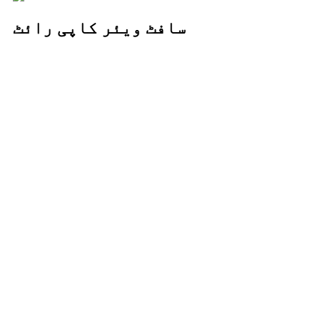
سافٹ ویئر کاپی رائٹ